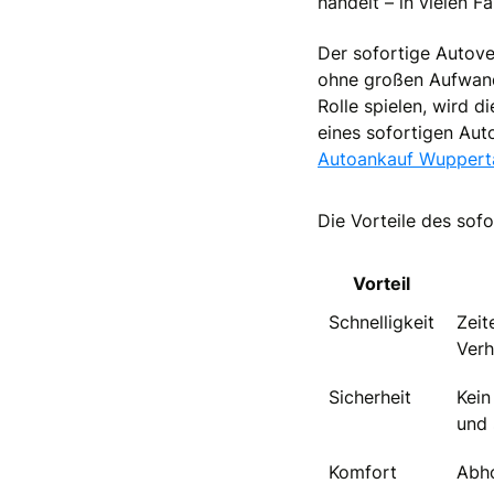
handelt – in vielen F
Der sofortige Autover
ohne großen Aufwand
Rolle spielen, wird 
eines sofortigen Aut
Autoankauf Wuppert
Die Vorteile des sof
Vorteil
Schnelligkeit
Zeit
Ver
Sicherheit
Kein
und 
Komfort
Abho