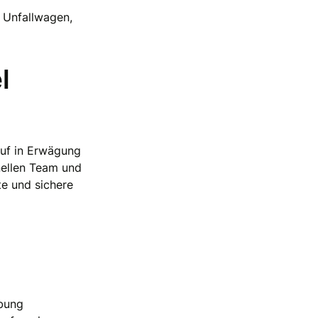
 Unfallwagen,
l
uf in Erwägung
nellen Team und
te und sichere
ebung