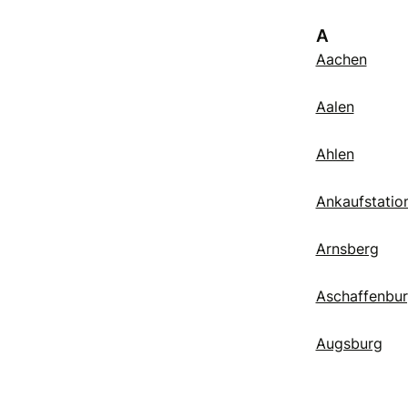
A
Aachen
Aalen
Ahlen
Ankaufstatio
Arnsberg
Aschaffenbu
Augsburg