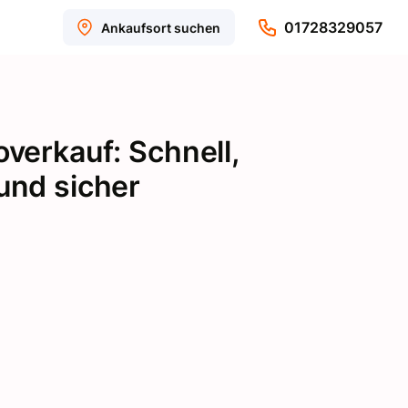
01728329057
Ankaufsort suchen
overkauf: Schnell,
und sicher