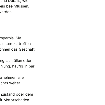
che Details, wie
is beeinflussen.
werden.
rsparnis. Sie
ssenten zu treffen
können das Geschäft
ungsausfällen oder
hlung, häufig in bar
ernehmen alle
ichts weiter
em Zustand oder dem
mit Motorschaden