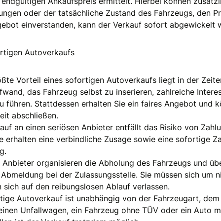
endgültigen Ankaufspreis ermittelt. Hierbei können zusätzli
ngen oder der tatsächliche Zustand des Fahrzeugs, den Pre
ebot einverstanden, kann der Verkauf sofort abgewickelt 
ortigen Autoverkaufs
ößte Vorteil eines sofortigen Autoverkaufs liegt in der Zeite
wand, das Fahrzeug selbst zu inserieren, zahlreiche Intere
 führen. Stattdessen erhalten Sie ein faires Angebot und 
eit abschließen.
auf an einen seriösen Anbieter entfällt das Risiko von Zahl
e erhalten eine verbindliche Zusage sowie eine sofortige Za
g.
 Anbieter organisieren die Abholung des Fahrzeugs und üb
e Abmeldung bei der Zulassungsstelle. Sie müssen sich um n
ich auf den reibungslosen Ablauf verlassen.
fortige Autoverkauf ist unabhängig von der Fahrzeugart, d
 einen Unfallwagen, ein Fahrzeug ohne TÜV oder ein Auto 