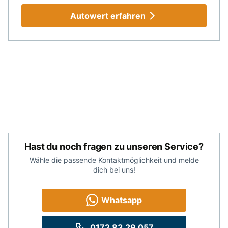
Autowert erfahren
Autoankauf in der Nähe sicher und schnell
Kostenlose online Autobewertung bei auto-
ankauf-bundesweit.de
Autoankauf mit Motorschaden kann so
einfach sein
Fragen Rundum den Autoankauf in Jena
Hast du noch fragen zu unseren Service?
Wähle die passende Kontaktmöglichkeit und melde
dich bei uns!
Whatsapp
0172 83 29 057