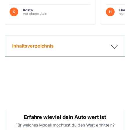
Kosta
Hans
K
H
vor einem Jahr
vor 11
Inhaltsverzeichnis
Autoankauf in Jena zum Festpreis in 3
Schritten
Jetzt dein Auto verkaufen sicher und
unkompliziert
Sicherer Autoverkauf in Jena ganz ohne
Händlersuche
Erfahre wieviel dein Auto wert ist
Deine Experten für den Autoverkauf: diese
Vorteile bieten wir
Für welches Modell möchtest du den Wert ermitteln?