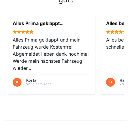
Alles Prima geklappt…
Alles beste
Alles Prima geklappt und mein
Alles beste
Fahrzeug wurde Kostenfrei
schnelle Ab
Abgemeldet lieben dank noch mal
Werde mein nächstes Fahrzeug
wieder…
Kosta
Hans
K
H
vor einem Jahr
vor 11